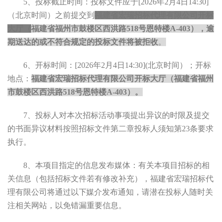
5
、投标截止时间：投标文件应于
[202
6
年
2
月
4
日
14:30
]
（北京时间）之前提交到
福建省宏瑞招标代理有限公司开标
大厅（
福建省福州市鼓楼区西洪路
518号恩特楼A-403），逾
期送达的或不符合规定的投标文件将被拒收
。
6
、开标时间：
[202
6
年
2
月
4
日
14:30
](北京时间）；开标
地点：
福建省宏瑞招标代理有限公司开标大厅（福建省福州
市鼓楼区西洪路
518号恩特楼A-403）。
7
、投标人对本次招标活动事项提出异议的时限及提交
的书面异议材料按照招标文件第二章投标人须知第
23条要求
执行。
8
、
本项目指定的信息发布媒体：
有关本项目招标的相
关信息
（
包括招标文件若有修改补充
）
，
福建省宏瑞招标代
理有限公司将
通过以下媒介发布通知，
请潜在投标人随时关
注相关网站
，
以免错漏重要信息。