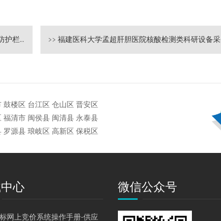
商采购公告
>>
福建医科大学孟超肝胆医院核酸检测类科研设备采购项目公开招标公告
市
鼓楼区
台江区
仓山区
晋安区
区
福清市
闽侯县
闽清县
永泰县
县
罗源县
琅岐区
高新区
保税区
载中心
微信公众号
标网上竞价系统操作手册-供应