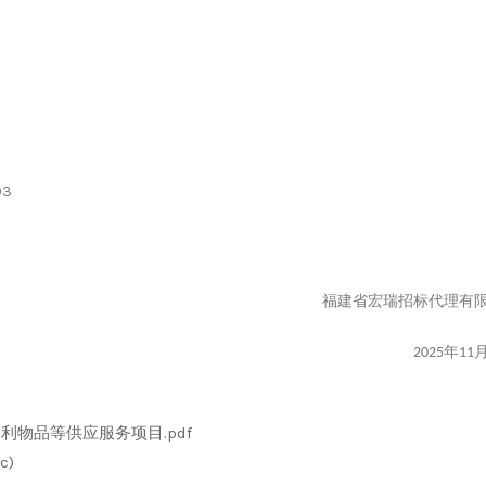
03
福建省宏瑞招标代理有
年
202
5
11
福利物品等供应服务项目.pdf
c)