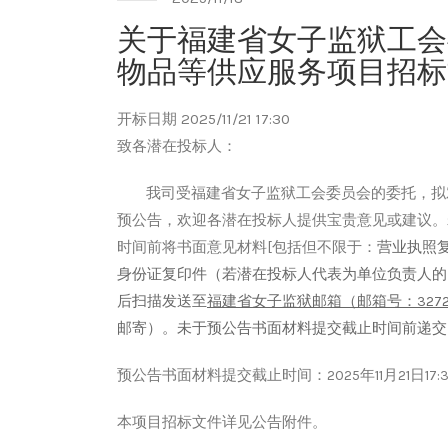
关于福建省女子监狱工会委
物品等供应服务项目招标
开标日期 2025/11/21 17:30
致各潜在
投标人
：
我司受
福建省女子监狱工会委员会
的委托，拟
预公告，欢迎
各潜在投标人
提供宝贵意见或建议。
时间前将书面意见材料
[包括但不限于：
营业执照
身份证复印件（若潜在
投标人
代表为单位负责人的
后扫描发
送至
福建省女子监狱
邮箱
（
邮箱号：
327
邮寄）。未于预公告书面材料提交截止时间前递交
预公告书面材料提交截止时间：
202
5
年
11
月
21
日
1
本项目
招标
文件详见公告附件。