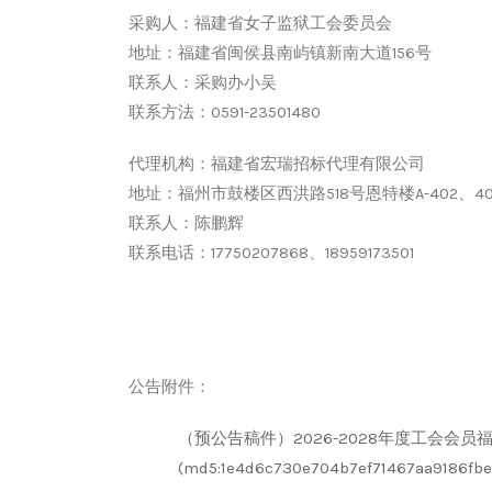
采购人：福建省女子监狱工会委员会
地址：福建省闽侯县南屿镇新南大道
156号
联系人：采购办小吴
联系方法：
0591-23501480
代理机构：福建省宏瑞招标代理有限公司
地址：福州市鼓楼区西洪路
518号恩特楼A-402、4
联系人：陈鹏辉
联系电话：
17750207868、18959173501
公告附件：
（预公告稿件）2026-2028年度工会会员
(md5:1e4d6c730e704b7ef71467aa9186fbe