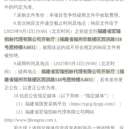
中的约定为准。
7.采购文件售价：本项目竞争性磋商文件不收取费用。
8.首次响应文件递交截止时间及地点：响应文件应于
[2025年
9
月
1
日
] [
9
:
00
]（北京时间）之前提交到
福建省宏瑞
招标代理有限公司开标厅（福建省福州市鼓楼区西洪路
518
号恩特楼A403）
，逾期送达的或不符合规定的响应文件将
被拒绝。
9.磋商时间及地点：[2025年
9
月
1
日
] [
9
:
00
]（北京时
间）；磋商地点：
福建省宏瑞招标代理有限公司开标厅（福
建省福州市鼓楼区西洪路
518号恩特楼A403）
，若有发布更
正公告，以更正公告为准。
10.信息公告指定媒体（以下简称：“指定媒体”）：
（
1）福建省国资采购平台（https://ygcg.fjcqjy.com/）；
（
2）福建省宏瑞招标代理有限公司网站
(http://www.fjhongrui.com )。
若出现上述指定媒体信息或发布时间不一致的情形，应