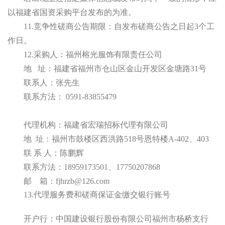
以福建省国资采购平台发布的为准。
11
.竞争性磋商公告期限：自发布磋商公告之日起3个工
作日。
1
2.
采购人：福州榕光服饰有限责任公司
地
址：福建省福州市仓山区金山开发区金塘路
31号
联系人：
张先生
联系方法：
0591-83855479
代理机构：福建省宏瑞招标代理有限公司
地
址：福州市鼓楼区西洪路518号恩特楼A-402、403
联
系
人：陈鹏辉
联系方法：
18959173501、17750207868
邮
箱：
fjhrzb@126.com
1
3
.代理服务费和磋商保证金缴交银行账号
开户行：中国建设
银行股份有限公司福州市杨桥支行