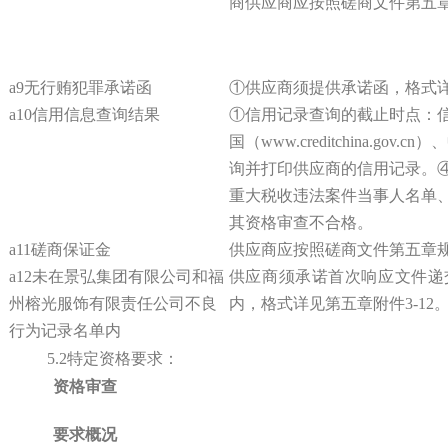
商供应商应按照磋商文件第五
a9无行贿犯罪承诺函
①供应商须提供承诺函，格式详
a10信用信息查询结果
①信用记录查询的截止时点：
国（www.creditchina.g
询并打印供应商的信用记录。④
重大税收违法案件当事人名单
其资格审查不合格。
a11磋商保证金
供应商应按照磋商文件第五章
a
12
未在景弘集团有限公司和福
供应商须承诺首次响应文件递
州榕光服饰有限责任公司不良
内，格式详见第五章附件
3-12
行为记录名单内
5.2特定资格要求：
资格审查
要求概况