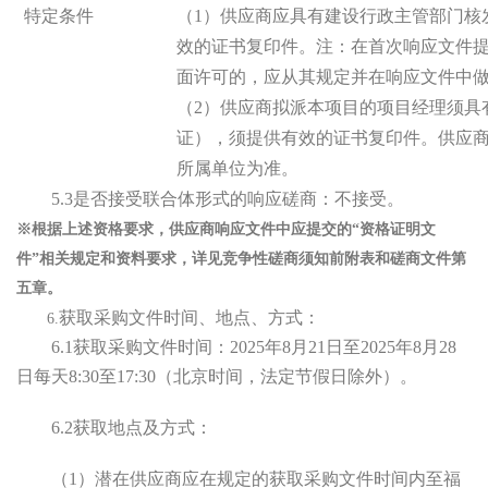
特定条件
（
1）供应商应具有建设行政主管部门核
效的证书复印件。
注：
在首次响应文件
面许可的，应从其规定并在响应文件中
（
2）
供应商拟派
本项目的项目经理
须具
证），须提供有效的证书复印件。
供应
所属单位为准。
5.3是否接受联合体形式的响应磋商：不接受。
※根据上述资格要求，供应商响应文件中应提交的“资格证明文
件”相关规定和资料要求，详见竞争性磋商须知前附表和磋商文件第
五章。
获取采购文件时间、地点、方式：
6.
6.1
获取采购文件时间
：
2025年
8
月
21
日至
2025年
8
月
28
日每天
8:30至17:30（北京时间，法定节假日除外）
。
6.2获取地点及方式：
（
1）潜在供应商应在规定的获取采购文件时间内至福