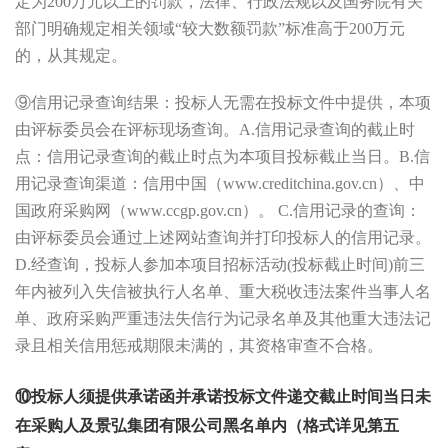
定为
200
万元以上的罚款，法律、行政法规以及国务院有关
部门明确规定相关领域
“较大数额罚款”标准高于
200
万元
的，从其规定。
⑨
信用记录查询结果：投标人无需在投标文件中提供，本项
由评标委员会在评标现场查询。
A.
信用记录查询的截止时
点：信用记录查询的截止时点为本项目投标截止当日。
B.
信
用记录查询渠道：信用中国（
www.creditchina.gov.cn
）、中
国政府采购网（
www.ccgp.gov.cn
）。
C.
信用记录的查询：
由评标委员会通过上述网站查询并打印投标人的信用记录。
D.
经查询，投标人参加本项目招标活动
(
投标截止时间
)
前三
年内被列入失信被执行人名单、重大税收违法案件当事人名
单、政府采购严重违法失信行为记录名单及其他重大违法记
录且相关信用惩戒期限未满的，其资格审查不合格。
⑩
投标人须提供承诺函并承诺投标文件递交截止时间当日未
在
采购人及
景弘集团有限公司黑名单内
（格式详见第五