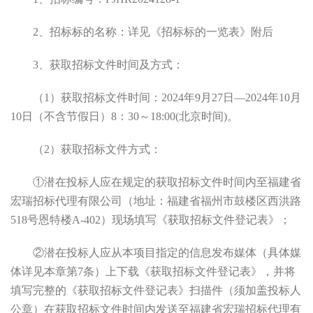
2
、招标标的名称：详见《招标标的一览表》附后
3
、获取招标文件时间及方式：
（
1
）获取招标文件时间：
2024
年
9
月
27
日
—2024
年
10
月
10
日（不含节假日）
8
：
30
～
18:00(
北京时间
)
。
（
2
）获取招标文件方式：
①潜在投标人应在规定的获取招标文件时间内至福建省
宏瑞招标代理有限公司（地址：福建省福州市鼓楼区西洪路
518
号
恩特楼
A-402
）现场填写《获取招标文件登记表》；
②潜在投标人应从本项目指定的信息发布媒体（具体媒
体详见本章第
7
条）上下载《获取招标文件登记表》，并将
填写完整的《获取招标文件登记表》扫描件（须加盖投标人
公章）在获取招标文件时间内发送至福建省宏瑞招标代理有