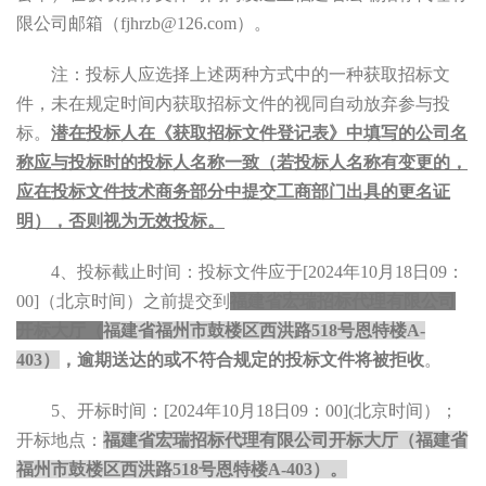
限公司邮箱（
fjhrzb@126.com
）。
注：投标人应选择上述两种方式中的一种获取招标文
件，未在规定时间内获取招标文件的视同自动放弃参与投
标。
潜在投标人在《获取招标文件登记表》中填写的公司名
称应与投标时的投标人名称一致（若投标人名称有变更的，
应在投标文件技术商务部分中提交工商部门出具的更名证
明），否则视为无效投标。
4
、投标截止时间：投标文件应于
[2024
年
10月18
日
09
：
00
]
（北京时间）之前提交到
福建省宏瑞招标代理有限公司
开标大厅（
福建省福州市鼓楼区西洪路
518
号恩特楼
A-
403
）
，逾期送达的或不符合规定的投标文件将被拒收
。
5
、开标时间：
[2024
年
10月18
日
09
：
00
](
北京时间）；
开标地点：
福建省宏瑞招标代理有限公司开标大厅（福建省
福州市鼓楼区西洪路
518
号恩特楼
A-403
）。