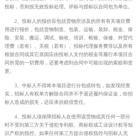
投标，否则按无效投标处理。评标与授标以合同包为单位。
2
、
投标人的报价应包括货物所涉及的所有
有关项目费
用进行报价，包括货物制造、包装、运输、装卸、税金、保
险、安装、搬运、调试、验收、培训、检验、保修、外贸代
理费（若有）、关税（若有）、招标代理服务费等以及所有
根据合同或其它原因应由投标人支付的税金等
履行本项目合
同所需的
一切费用
，
还要考虑到合同中可能出现的索赔和变
更。
3
、中标人不得将本项目进行分包或转包，如发现经查
实，招标人有权单方解除合同并不予退还履约保证金，给
招
标人
造成的损失，还应承担赔偿责任。
4
、
投标人
须保障招标人在使用该货物或其任何一部分
时不受到第三方关于侵犯专利权、商标权或工业设计权等知
识产权的指控。如果任何第三方提出侵权指控与招标人无